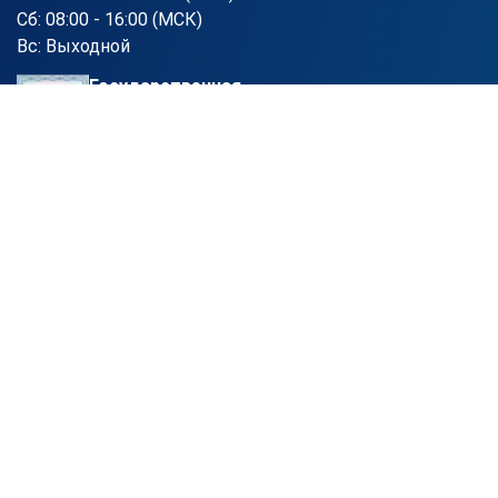
Сб: 08:00 - 16:00 (МСК)
Вс: Выходной
Государственная
Лицензия
№Л035-01215-72/00190069
от 07.09.2021 г.
Проверить лицензию
Для оказания образовательных услуг учебный центр АПОК
использует программное обеспечение "Система
дистанционного обучения "АПОК Стади". Зарегистрирована в
Едином реестре российских программ для электронных
вычислительных машин и баз данных (Реестровая запись
No21843 от 15.03.2024 ).
©2026, АПОК