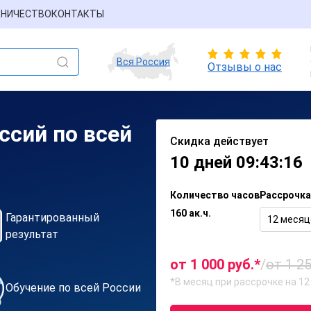
НИЧЕСТВО
КОНТАКТЫ
Вся Россия
Отзывы о нас
ссий по всей
Скидка действует
10 дней 09:43:16
Количество часов
Рассрочка
160 ак.ч.
Гарантированный
12 месяц
результат
от 1 000 руб.*
/
от 1 25
*В месяц при рассрочке на 12
Обучение по всей России