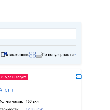
0
отложенные
По популярности
-20% до 18 августа
Агент
Кол-во часов:
160 ак.ч
Стоимость:
12 000 руб.