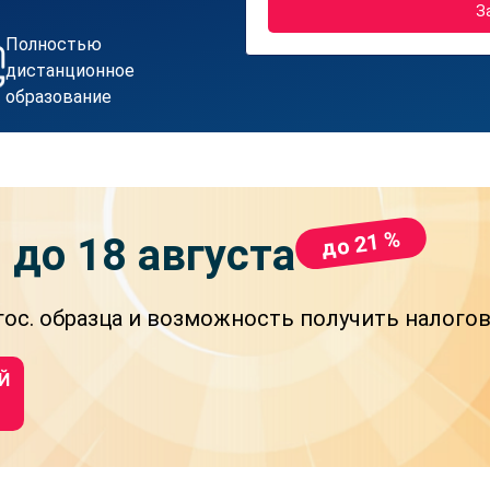
З
Полностью
дистанционное
образование
до 21 %
и
до 18 августа
ос. образца и возможность получить налого
Й