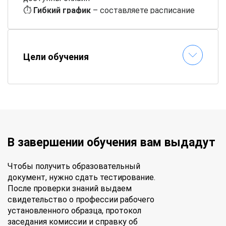
⏱
Гибкий график
– составляете расписание
самостоятельно
📝
Онлайн-тестирование
– сдавайте
экзамены без стресса
Цели обучения
✉
Быстрая выдача документов
–
удостоверение придет по почте
В завершении обучения вам выдадут
Чтобы получить образовательный
документ, нужно сдать тестирование.
После проверки знаний выдаем
свидетельство о профессии рабочего
установленного образца, протокол
заседания комиссии и справку об