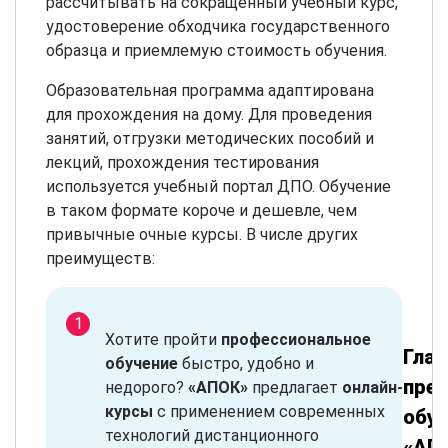
рассчитывать на сокращенный учебный курс,
удостоверение обходчика государственного
образца и приемлемую стоимость обучения.
Образовательная программа адаптирована
для прохождения на дому. Для проведения
занятий, отгрузки методических пособий и
лекций, прохождения тестирования
используется учебный портал ДПО. Обучение
в таком формате короче и дешевле, чем
привычные очные курсы. В числе других
преимуществ:
Хотите пройти
профессиональное
Гла
обучение
быстро, удобно и
пре
недорого?
«АПОК»
предлагает
онлайн-
курсы
с применением современных
обуч
технологий дистанционного
«АП