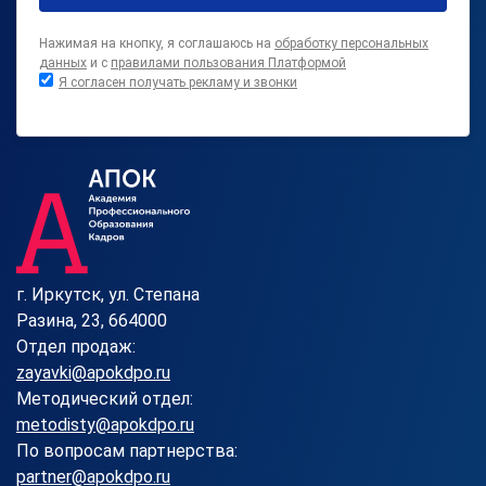
Нажимая на кнопку, я соглашаюсь на
обработку персональных
данных
и с
правилами пользования Платформой
Я согласен получать рекламу и звонки
г. Иркутск, ул. Степана
Разина, 23, 664000
Отдел продаж:
zayavki@apokdpo.ru
Методический отдел:
metodisty@apokdpo.ru
По вопросам партнерства:
partner@apokdpo.ru