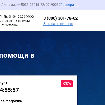
Лицензия №Л035-01215-72/00190069
Проверить
Пн-Пт: 08:00 - 20:00 (МСК)
8 (800) 301-78-62
Сб: 08:00 - 16:00 (МСК)
Заказать звонок
Вс: Выходной
 помощи в
вует
-20%
4:55:57
сов
Рассрочка