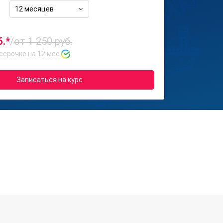
12 месяцев
б.*
/
от 1 250 руб.
ссрочке на 12 мес.
Записаться на курс