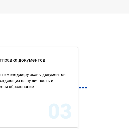
тправка документов
ьте менеджеру сканы документов,
рждающих вашу личность и
еся образование.
03