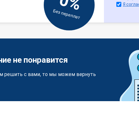
0%
Я согла
Без переплат
ние не понравится
м решить с вами, то мы можем вернуть