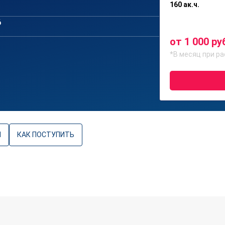
160 ак.ч.
6
от 1 000 ру
*В месяц при ра
Ы
КАК ПОСТУПИТЬ