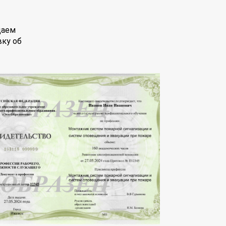
даем
вку об