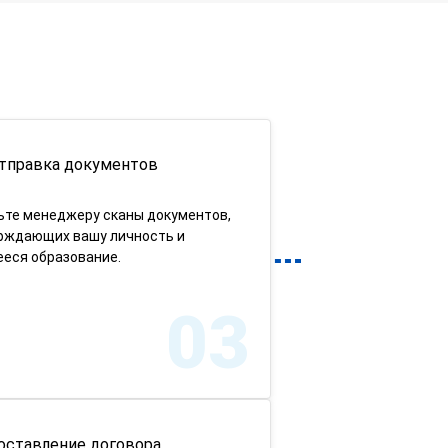
тправка документов
ьте менеджеру сканы документов,
рждающих вашу личность и
еся образование.
03
оставление договора