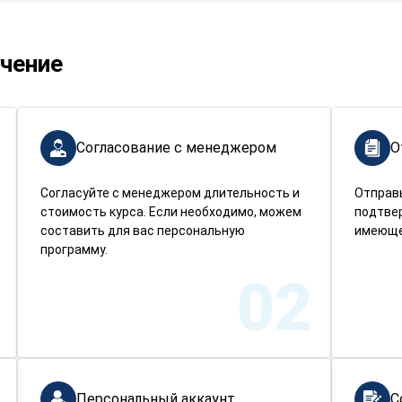
учение
Согласование с менеджером
О
Согласуйте с менеджером длительность и
Отправ
стоимость курса. Если необходимо, можем
подтве
составить для вас персональную
имеюще
программу.
02
Персональный аккаунт
С