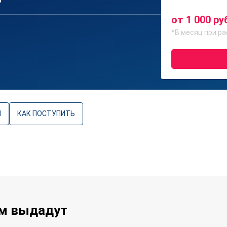
6
от 1 000 ру
*В месяц при ра
Ы
КАК ПОСТУПИТЬ
ам выдадут