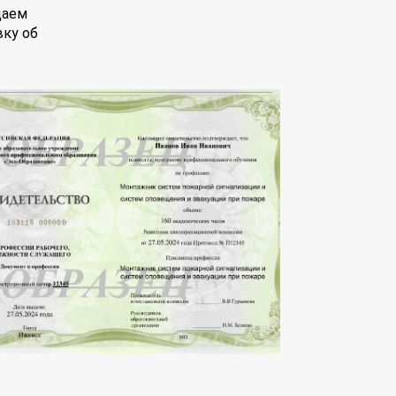
даем
вку об