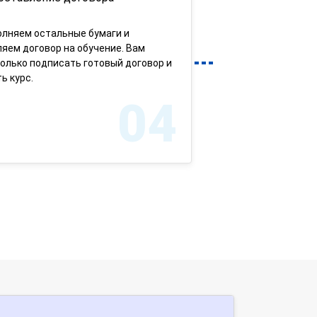
олняем остальные бумаги и
яем договор на обучение. Вам
олько подписать готовый договор и
ь курс.
04