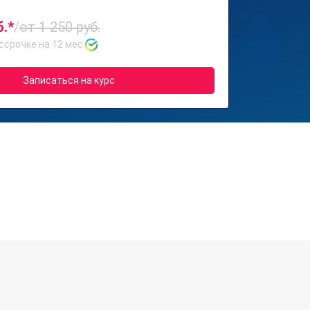
б.*
/
от 1 250 руб.
ссрочке на 12 мес.
Записаться на курс