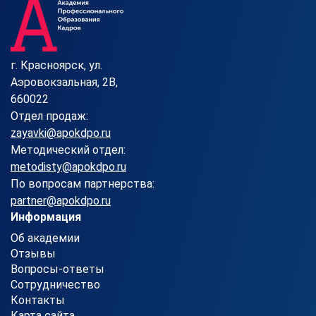
г. Красноярск, ул.
Аэровокзальная, 2В,
660022
Отдел продаж:
zayavki@apokdpo.ru
Методический отдел:
metodisty@apokdpo.ru
По вопросам партнерства:
partner@apokdpo.ru
Информация
Об академии
Отзывы
Вопросы-ответы
Сотрудничество
Контакты
Карта сайта