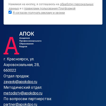
Нажимая на кнопку, я соглашаюсь на
обработку персональных
данных
и с
правилами пользования Платформой
Я согласен получать рекламу и звонки
г. Красноярск, ул.
Аэровокзальная, 2В,
660022
Отдел продаж:
zayavki@apokdpo.ru
Методический отдел:
metodisty@apokdpo.ru
По вопросам партнерства:
partner@apokdpo.ru