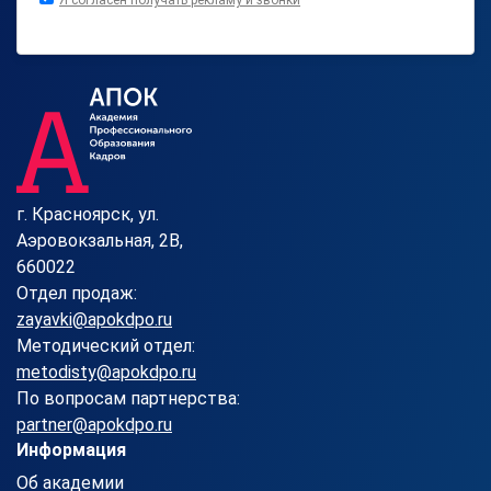
Я согласен получать рекламу и звонки
г. Красноярск, ул.
Аэровокзальная, 2В,
660022
Отдел продаж:
zayavki@apokdpo.ru
Методический отдел:
metodisty@apokdpo.ru
По вопросам партнерства:
partner@apokdpo.ru
Информация
Об академии