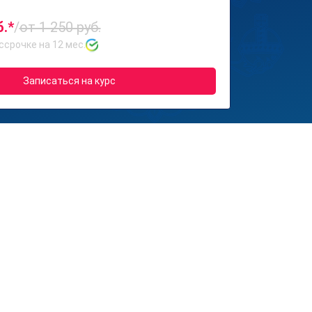
б.*
/
от 1 250 руб.
ссрочке на 12 мес.
Записаться на курс