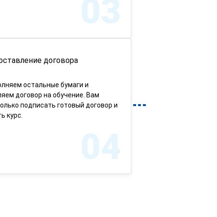
03
оставление договора
олняем остальные бумаги и
яем договор на обучение. Вам
олько подписать готовый договор и
ь курс.
04