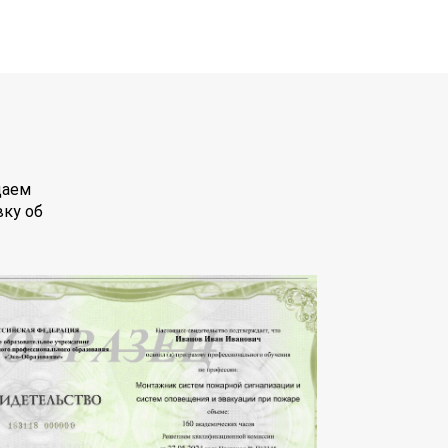
даем
вку об