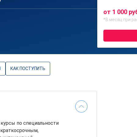
6
от 1 000 ру
*В месяц при ра
Ы
КАК ПОСТУПИТЬ
курсы по специальности
я краткосрочным,