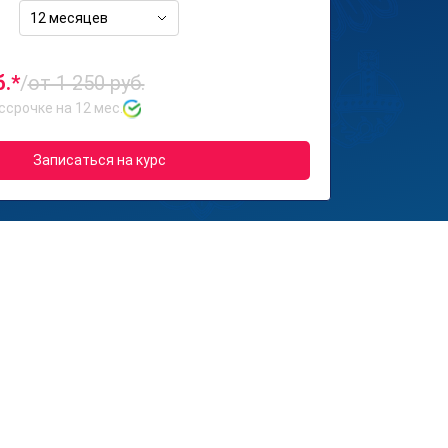
12 месяцев
б.*
/
от 1 250 руб.
ссрочке на 12 мес.
Записаться на курс