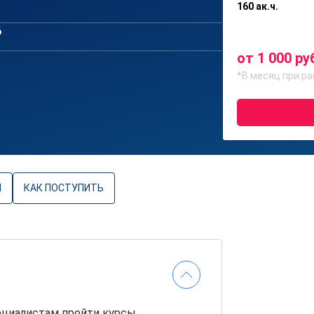
160 ак.ч.
6
от 1 000 ру
*В месяц при ра
Ы
КАК ПОСТУПИТЬ
ециалистам пройти курсы