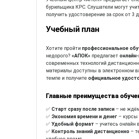
бурильщика КРС. Слушатели могут учи
получить удостоверение за срок от 3 д
Учебный план
Хотите пройти
профессиональное обу
недорого?
«АПОК»
предлагает
онлайн
современных технологий дистанционно
материалы доступны в электронном ви
темпе и получите
официальное удост
Главные преимущества обуче
✅
Старт сразу после записи
– не ждём
✅
Экономия времени и денег
– курсы 
✅
Удобный формат
– учитесь онлайн 
✅
Контроль знаний дистанционно
– т
удобное время