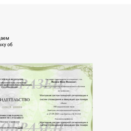
даем
вку об