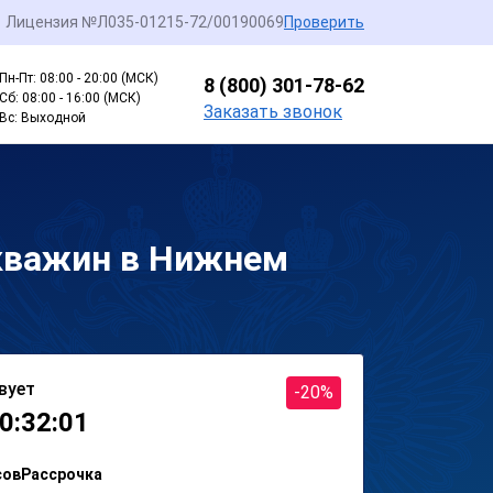
Лицензия №Л035-01215-72/00190069
Проверить
Пн-Пт: 08:00 - 20:00 (МСК)
8 (800) 301-78-62
Сб: 08:00 - 16:00 (МСК)
Заказать звонок
Вс: Выходной
скважин в Нижнем
вует
-20%
0:32:01
сов
Рассрочка