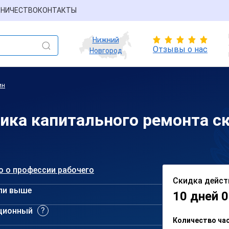
НИЧЕСТВО
КОНТАКТЫ
Нижний
Отзывы о нас
Новгород
ин
ика капитального ремонта 
о о профессии рабочего
Скидка дейст
ли выше
10 дней 0
ционный
Количество ча