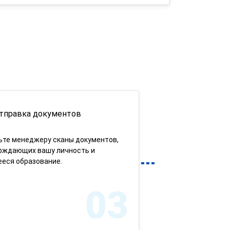
тправка документов
ьте менеджеру сканы документов,
рждающих вашу личность и
еся образование.
03