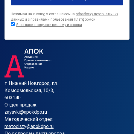
Нажимая на кнопку, я соглашаюсь на
обработку персональных
данных
и с
правилами пользования Платформой
Я согласен получать рекламу и звонки
г. Нижний Новгород, пл.
Комсомольская, 10/3,
603140
Отдел продаж:
zayavki@apokdpo.ru
Методический отдел:
metodisty@apokdpo.ru
По вопросам партнерства: