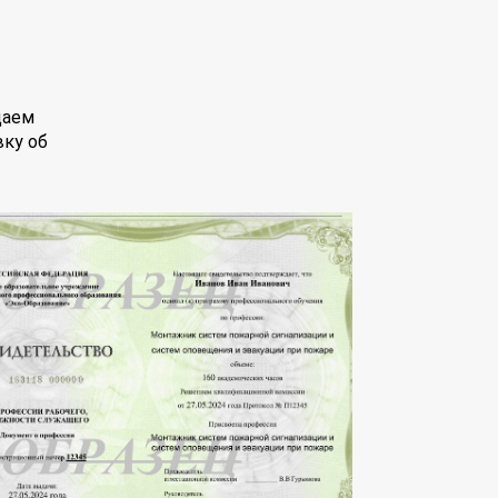
даем
вку об