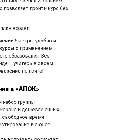
готовку с использованием
о позволяет пройти курс без
плин входят:
чение
быстро, удобно и
-курсы
с применением
го образования. Все
де – учитесь в своем
оверение
по почте!
ния в «АПОК»
 набор группы
короче и дешевле очных
в свободное время
естирование в любое
ть исправить результат