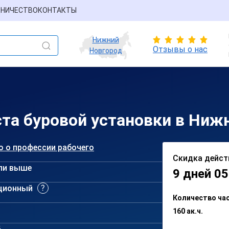
НИЧЕСТВО
КОНТАКТЫ
Нижний
Отзывы о нас
Новгород
та буровой установки в Ниж
о о профессии рабочего
Скидка дейст
ли выше
9 дней 05
ционный
Количество ча
160 ак.ч.