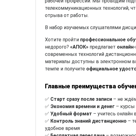
рабочей профессии. Мы проводим под
телекоммуникационных технологий, чт
отрыва от работы.
В набор изучаемых слушателями дисци
Хотите пройти
профессиональное обу
недорого?
«АПОК»
предлагает
онлайн
современных технологий дистанционно
материалы доступны в электронном ви
темпе и получите
официальное удост
Главные преимущества обуче
✅
Старт сразу после записи
– не ждём
✅
Экономия времени и денег
– курсы 
✅
Удобный формат
– учитесь онлайн 
✅
Контроль знаний дистанционно
– т
удобное время
✅
Бесплатная пересдача
– возможнос