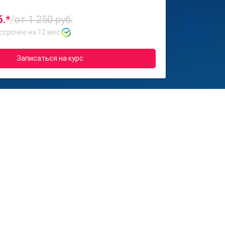
б.*
/
от 1 250 руб.
ссрочке на 12 мес.
Записаться на курс