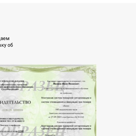
даем
вку об