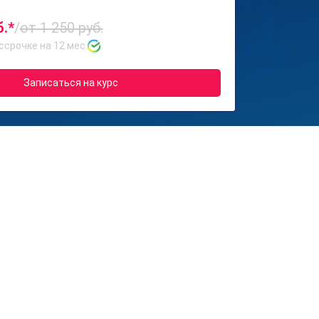
б.*
/
от 1 250 руб.
ссрочке на 12 мес.
Записаться на курс