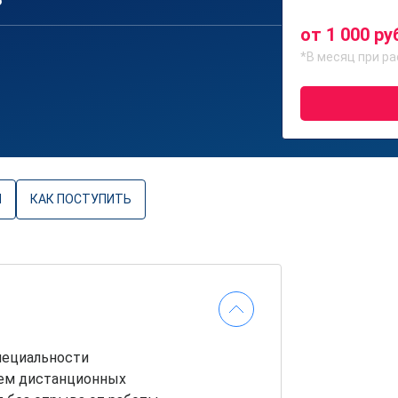
6
от 1 000 ру
*В месяц при ра
Ы
КАК ПОСТУПИТЬ
пециальности
ием дистанционных