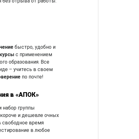
я без отрыва от работы.
чение
быстро, удобно и
-курсы
с применением
го образования. Все
де – учитесь в своем
оверение
по почте!
ния в «АПОК»
 набор группы
короче и дешевле очных
в свободное время
естирование в любое