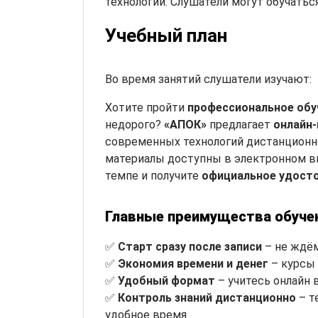
технологий. Слушатели могут обучатьс
Учебный план
Во время занятий слушатели изучают:
Хотите пройти
профессиональное обу
недорого?
«АПОК»
предлагает
онлайн
современных технологий дистанционно
материалы доступны в электронном ви
темпе и получите
официальное удост
Главные преимущества обуче
✅
Старт сразу после записи
– не ждём
✅
Экономия времени и денег
– курсы 
✅
Удобный формат
– учитесь онлайн 
✅
Контроль знаний дистанционно
– т
удобное время