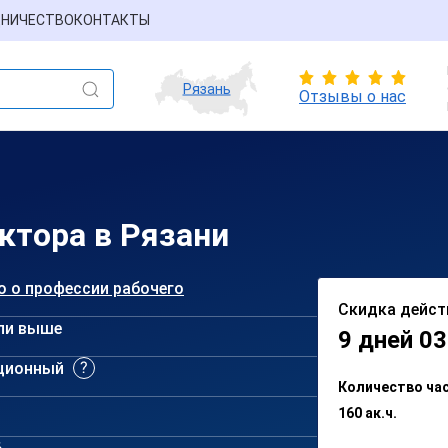
НИЧЕСТВО
КОНТАКТЫ
Рязань
Отзывы о нас
ктора в Рязани
о о профессии рабочего
Скидка дейст
ли выше
9 дней 03
ционный
Количество ча
160 ак.ч.