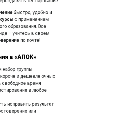
пересдавать тестирование.
чение
быстро, удобно и
-курсы
с применением
го образования. Все
де – учитесь в своем
оверение
по почте!
ния в «АПОК»
 набор группы
короче и дешевле очных
в свободное время
естирование в любое
ть исправить результат
остоверение или