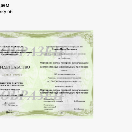
даем
вку об