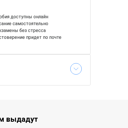
обия доступны онлайн
сание самостоятельно
кзамены без стресса
стоверение придет по почте
ам выдадут