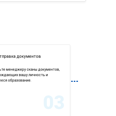
тправка документов
ьте менеджеру сканы документов,
рждающих вашу личность и
еся образование.
03