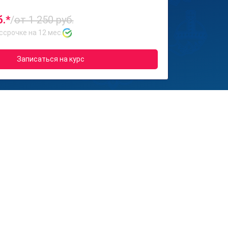
б.*
/
от 1 250 руб.
ссрочке на 12 мес.
Записаться на курс