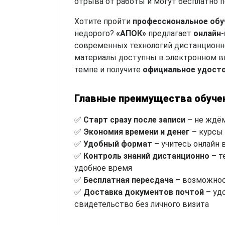
отрыва от работы и могут бесплатно 
Хотите пройти
профессиональное обу
недорого?
«АПОК»
предлагает
онлайн
современных технологий дистанционно
материалы доступны в электронном ви
темпе и получите
официальное удост
Главные преимущества обуче
✅
Старт сразу после записи
– не ждём
✅
Экономия времени и денег
– курсы 
✅
Удобный формат
– учитесь онлайн 
✅
Контроль знаний дистанционно
– т
удобное время
✅
Бесплатная пересдача
– возможнос
✅
Доставка документов почтой
– уд
свидетельство без личного визита