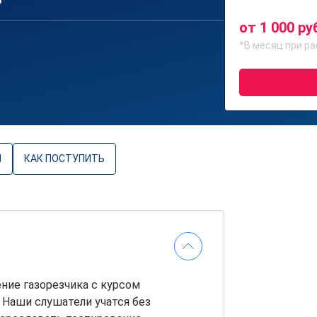
6
от 1 000 ру
*В месяц при ра
Ы
КАК ПОСТУПИТЬ
ние газорезчика с курсом
 Наши слушатели учатся без