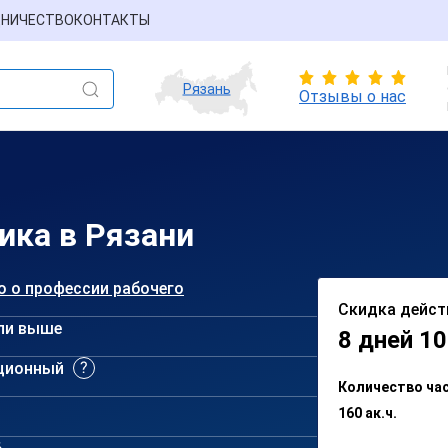
НИЧЕСТВО
КОНТАКТЫ
Рязань
Отзывы о нас
ика в Рязани
о о профессии рабочего
Скидка дейст
ли выше
8 дней 10
ционный
Количество ча
160 ак.ч.