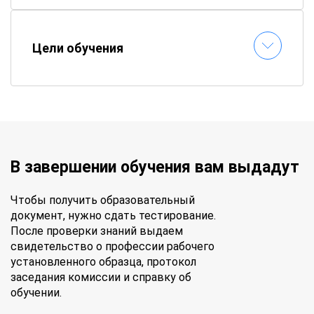
📝
Онлайн-тестирование
– сдавайте
экзамены без стресса
✉
Быстрая выдача документов
–
Цели обучения
удостоверение придет по почте
В завершении обучения вам выдадут
Чтобы получить образовательный
документ, нужно сдать тестирование.
После проверки знаний выдаем
свидетельство о профессии рабочего
установленного образца, протокол
заседания комиссии и справку об
обучении.