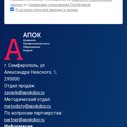
данных
и с
правилами пользования Платформой
Я согласен получать рекламу и звонки
г. Симферополь, ул.
Александра Невского, 1,
295000
Отдел продаж:
zayavki@apokdpo.ru
Методический отдел:
metodisty@apokdpo.ru
По вопросам партнерства:
partner@apokdpo.ru
Информация