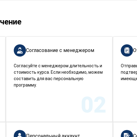
учение
Согласование с менеджером
О
Согласуйте с менеджером длительность и
Отправ
стоимость курса. Если необходимо, можем
подтве
составить для вас персональную
имеюще
программу.
02
Персональный аккаунт
С