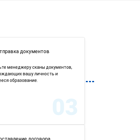
тправка документов
ьте менеджеру сканы документов,
рждающих вашу личность и
еся образование.
03
оставление договора