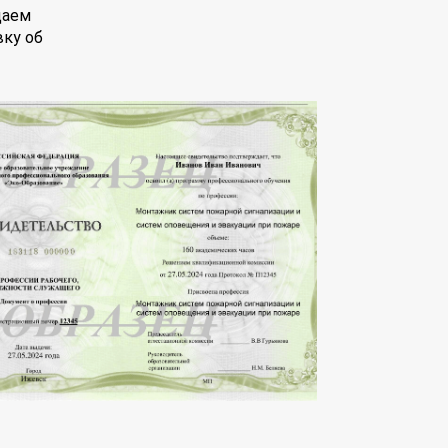
даем
вку об