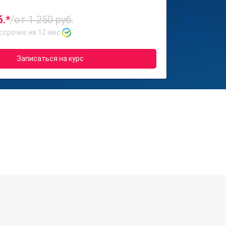
б.*
/
от 1 250 руб.
ссрочке на 12 мес.
Записаться на курс