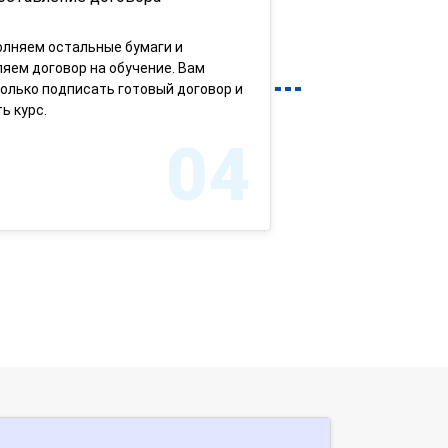
олняем остальные бумаги и
яем договор на обучение. Вам
олько подписать готовый договор и
ь курс.
04