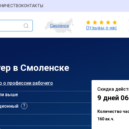
НИЧЕСТВО
КОНТАКТЫ
Смоленск
Отзывы о нас
тер в Смоленске
о о профессии рабочего
Скидка дейст
ли выше
9 дней 06
ционный
Количество ча
160 ак.ч.