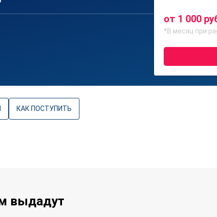
6
от 1 000 ру
*В месяц при ра
Ы
КАК ПОСТУПИТЬ
ам выдадут