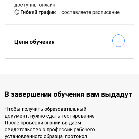
доступны онлайн
⏱
Гибкий график
– составляете расписание
самостоятельно
📝
Онлайн-тестирование
– сдавайте
экзамены без стресса
Цели обучения
✉
Быстрая выдача документов
–
удостоверение придет по почте
В завершении обучения вам выдадут
Чтобы получить образовательный
документ, нужно сдать тестирование.
После проверки знаний выдаем
свидетельство о профессии рабочего
установленного образца, протокол