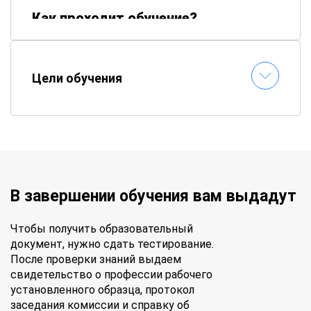
Как проходит обучение?
📚
Электронные материалы
– все пособия
доступны онлайн
Цели обучения
⏱
Гибкий график
– составляете расписание
самостоятельно
📝
Онлайн-тестирование
– сдавайте
экзамены без стресса
✉
Быстрая выдача документов
–
удостоверение придет по почте
Получите профессинальные знания и
В завершении обучения вам выдадут
документы гособразца – обучайтесь в
«АПОК» без отрыва от работы!
Чтобы получить образовательный
документ, нужно сдать тестирование.
После проверки знаний выдаем
свидетельство о профессии рабочего
установленного образца, протокол
заседания комиссии и справку об