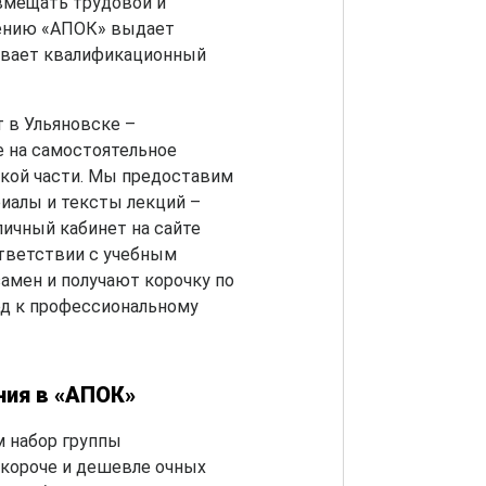
вмещать трудовой и
шению «АПОК» выдает
ивает квалификационный
 в Ульяновске –
е на самостоятельное
кой части. Мы предоставим
иалы и тексты лекций –
личный кабинет на сайте
тветствии с учебным
амен и получают корочку по
од к профессиональному
ния в «АПОК»
 набор группы
короче и дешевле очных