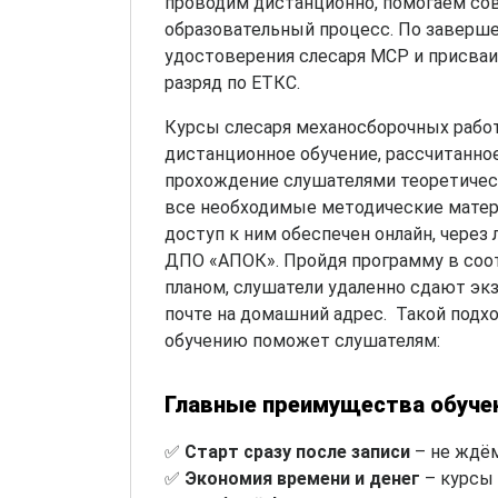
проводим дистанционно, помогаем со
образовательный процесс. По завер
удостоверения слесаря МСР и присва
разряд по ЕТКС.
Курсы слесаря механосборочных работ
дистанционное обучение, рассчитанно
прохождение слушателями теоретичес
все необходимые методические матер
доступ к ним обеспечен онлайн, через 
ДПО «АПОК». Пройдя программу в соо
планом, слушатели удаленно сдают экз
почте на домашний адрес. Такой подх
обучению поможет слушателям:
Главные преимущества обуче
✅
Старт сразу после записи
– не ждём
✅
Экономия времени и денег
– курсы 