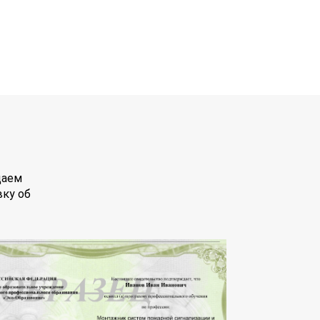
даем
вку об