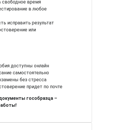
в свободное время
естирование в любое
ть исправить результат
остоверение или
обия доступны онлайн
сание самостоятельно
кзамены без стресса
стоверение придет по почте
 документы гособразца –
работы!