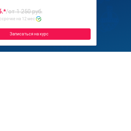
б.*
/
от 1 250 руб.
ссрочке на 12 мес.
Записаться на курс