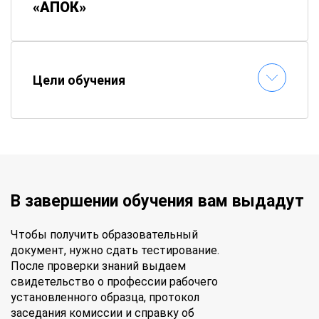
«АПОК»
✅
Старт сразу после записи
– не ждём набор
группы
✅
Экономия времени и денег
– курсы короче
Цели обучения
и дешевле очных
✅
Удобный формат
– учитесь онлайн в
свободное время
✅
Контроль знаний дистанционно
–
тестирование в любое удобное время
✅
Бесплатная пересдача
– возможность
исправить результат
В завершении обучения вам выдадут
✅
Доставка документов почтой
–
удостоверение или свидетельство без
Чтобы получить образовательный
личного визита
документ, нужно сдать тестирование.
После проверки знаний выдаем
свидетельство о профессии рабочего
Как проходит обучение?
установленного образца, протокол
заседания комиссии и справку об
📚
Электронные материалы
– все пособия