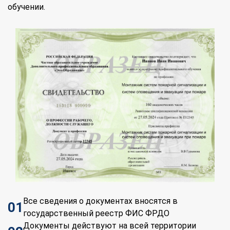
обучении.
доступны онлайн
⏱
Гибкий график
– составляете расписание
самостоятельно
📝
Онлайн-тестирование
– сдавайте
экзамены без стресса
✉
Быстрая выдача документов
–
удостоверение придет по почте
Все сведения о документах вносятся в
01
государственный реестр ФИС ФРДО
Документы действуют на всей территории