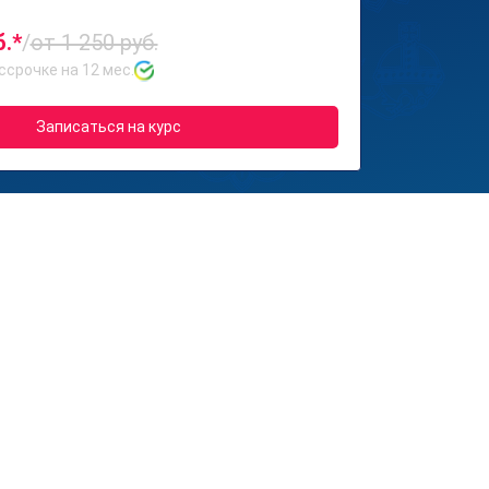
б.*
/
от 1 250 руб.
ссрочке на 12 мес.
Записаться на курс