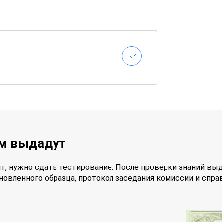
обия доступны онлайн
сание самостоятельно
кзамены без стресса
стоверение придет по почте
ам выдадут
т, нужно сдать тестирование. После проверки знаний вы
новленного образца, протокол заседания комиссии и спра