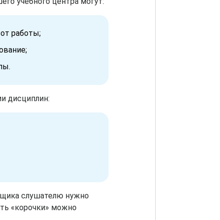
его учебного центра могут:
от работы;
ование;
пы.
ии дисциплин:
орщика слушателю нужно
ить «корочки» можно