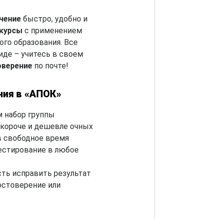
чение
быстро, удобно и
-курсы
с применением
го образования. Все
де – учитесь в своем
оверение
по почте!
ния в «АПОК»
 набор группы
короче и дешевле очных
в свободное время
естирование в любое
ть исправить результат
остоверение или