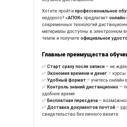
Хотите пройти
профессиональное обу
недорого?
«АПОК»
предлагает
онлайн
современных технологий дистанционно
материалы доступны в электронном ви
темпе и получите
официальное удост
Главные преимущества обуче
✅
Старт сразу после записи
– не ждём
✅
Экономия времени и денег
– курсы 
✅
Удобный формат
– учитесь онлайн 
✅
Контроль знаний дистанционно
– т
удобное время
✅
Бесплатная пересдача
– возможнос
✅
Доставка документов почтой
– уд
свидетельство без личного визита