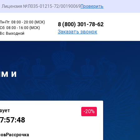
Лицензия №Л035-01215-72/00190069
Проверить
Пн-Пт: 08:00 - 20:00 (МСК)
8 (800) 301-78-62
Сб: 08:00 - 16:00 (МСК)
Заказать звонок
Вс: Выходной
ям и
вует
-20%
7:57:48
сов
Рассрочка