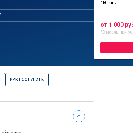
160 ак.ч.
6
от 1 000 ру
*В месяц при ра
Ы
КАК ПОСТУПИТЬ
 обучение