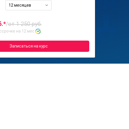
12 месяцев
б.*
/
от 1 250 руб.
ссрочке на 12 мес.
Записаться на курс