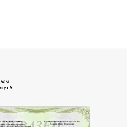
даем
вку об