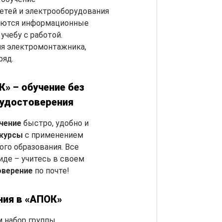
етей и электрооборудования
зуются информационные
учебу с работой.
я электромонтажника,
ряд.
» – обучение без
 удостоверения
чение
быстро, удобно и
-курсы
с применением
го образования. Все
де – учитесь в своем
оверение
по почте!
ния в «АПОК»
 набор группы