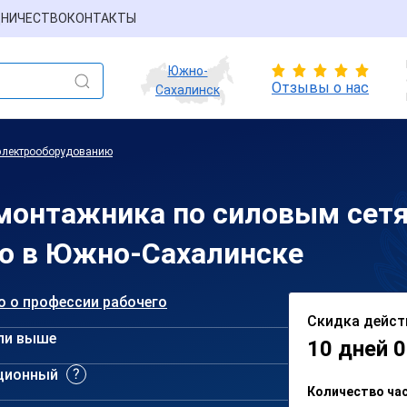
НИЧЕСТВО
КОНТАКТЫ
Южно-
Отзывы о нас
Сахалинск
электрооборудованию
монтажника по силовым сет
ю в Южно-Сахалинске
о о профессии рабочего
Скидка дейст
ли выше
10 дней 0
ционный
Количество ча