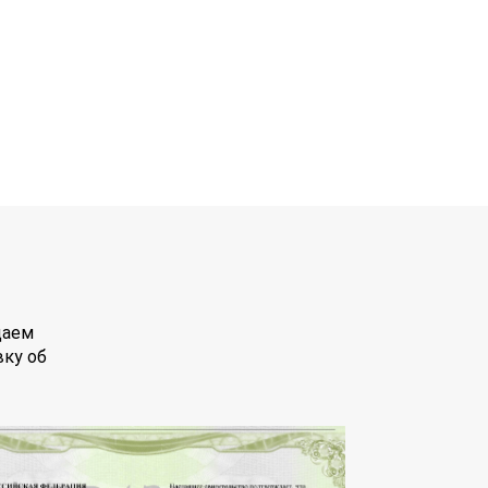
даем
вку об