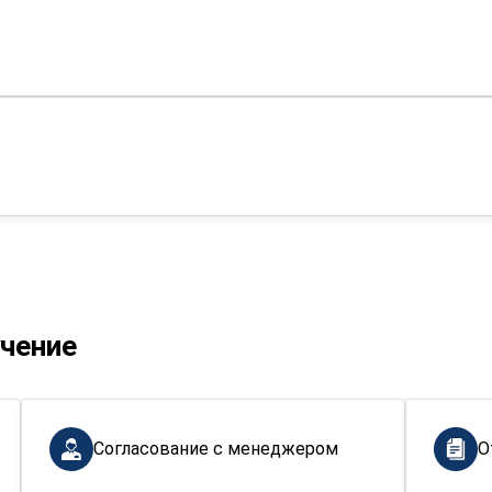
учение
Согласование с менеджером
О