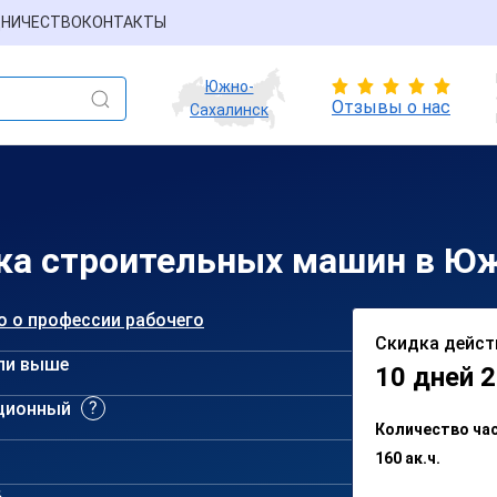
НИЧЕСТВО
КОНТАКТЫ
Южно-
Отзывы о нас
Сахалинск
ика строительных машин в Ю
о о профессии рабочего
Скидка дейст
ли выше
10 дней 2
ционный
Количество ча
160 ак.ч.