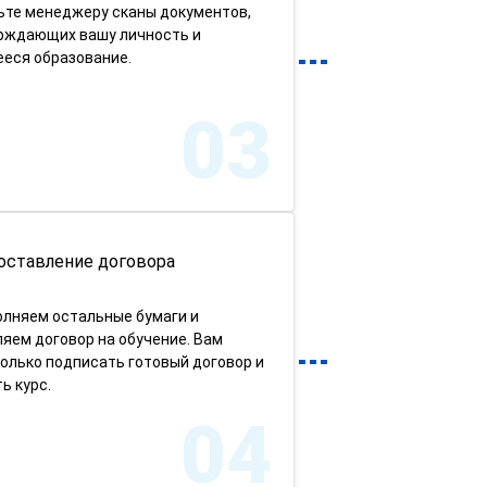
ьте менеджеру сканы документов,
рждающих вашу личность и
еся образование.
03
оставление договора
олняем остальные бумаги и
яем договор на обучение. Вам
олько подписать готовый договор и
ь курс.
04