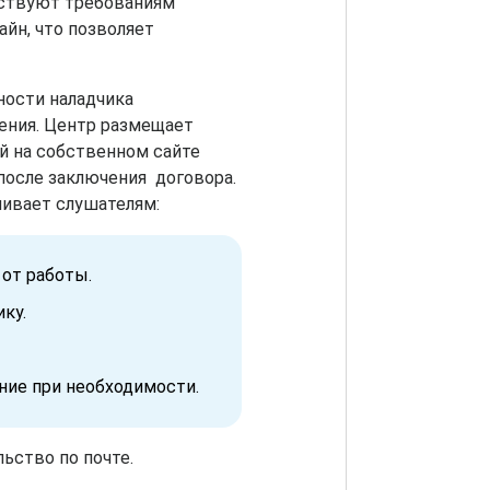
ствуют требованиям
айн, что позволяет
ности наладчика
ения. Центр размещает
й на собственном сайте
после заключения договора.
чивает слушателям:
 от работы.
ку.
ние при необходимости.
ьство по почте.