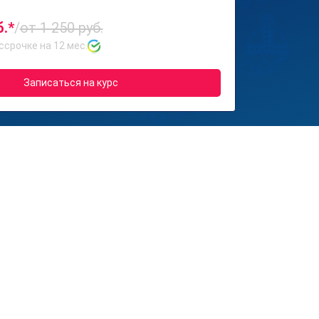
б.*
/
от 1 250 руб.
ссрочке на 12 мес.
Записаться на курс