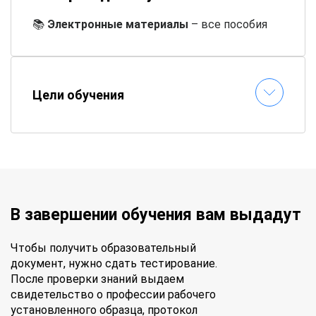
📚
Электронные материалы
– все пособия
доступны онлайн
⏱
Гибкий график
– составляете расписание
самостоятельно
📝
Онлайн-тестирование
– сдавайте
Цели обучения
экзамены без стресса
✉
Быстрая выдача документов
–
удостоверение придет по почте
В завершении обучения вам выдадут
Чтобы получить образовательный
документ, нужно сдать тестирование.
После проверки знаний выдаем
свидетельство о профессии рабочего
установленного образца, протокол