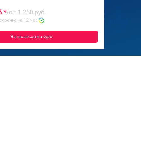
б.*
/
от 1 250 руб.
ссрочке на 12 мес.
Записаться на курс