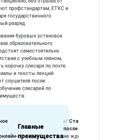
танционно, без отрыва от
ют профстандартам, ЕТКС и
ря государственного
ый разряд.
ивания буровых установок
базе образовательного
редстоит самостоятельно
тствии с учебным планом,
ь корочку слесаря по почте.
иалы и тексты лекций
т слушателя после
обучение слесарей по
еимуществ:
ное
✅
Старт сразу

Главные
Как
после записи
–
м
преимущества
проходит
онлайн-
не ждём набор
в