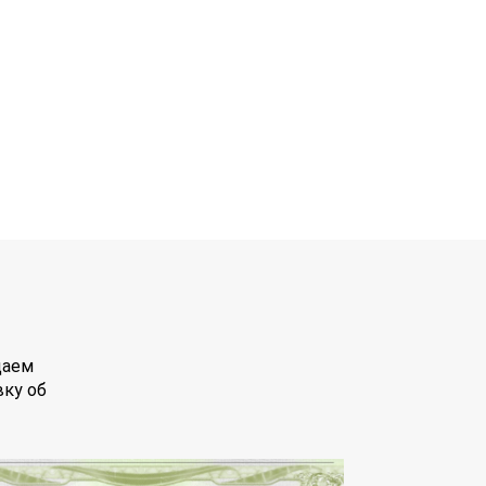
даем
вку об