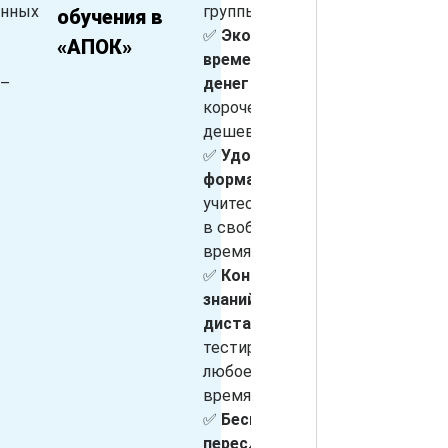
енных
группы
д
обучения в
обучение?
✅
Экономия
о
«АПОК»
времени и
 –
денег
– курсы
г
короче и
с
дешевле очных
р
✅
Удобный
с
формат
–

учитесь онлайн
т
в свободное
с
время
э
✅
Контроль
с
знаний
✉
дистанционно
–
в
тестирование в
д
любое удобное
у
время
пр
✅
Бесплатная
пересдача
–