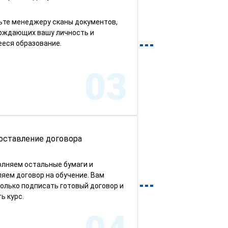
ьте менеджеру сканы документов,
рждающих вашу личность и
еся образование.
03
оставление договора
олняем остальные бумаги и
яем договор на обучение. Вам
олько подписать готовый договор и
ь курс.