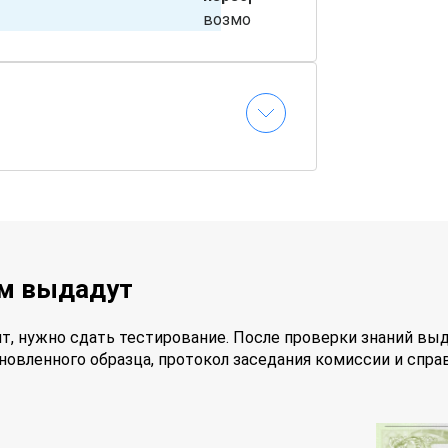
возможность
исправить
результат
✅
Доставка
документов
почтой
–
удостоверение
или
свидетельство
без личного
визита
ам выдадут
т, нужно сдать тестирование. После проверки знаний вы
новленного образца, протокол заседания комиссии и спра