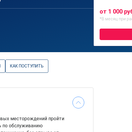
6
от 1 000 ру
*В месяц при ра
Ы
КАК ПОСТУПИТЬ
овых месторождений пройти
ь по обслуживанию