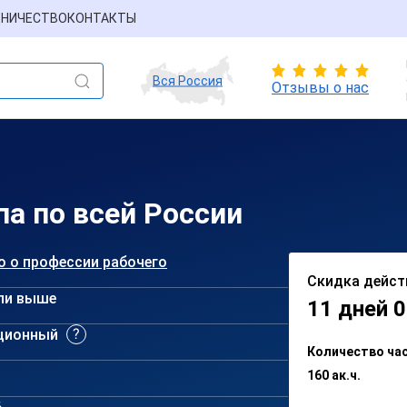
НИЧЕСТВО
КОНТАКТЫ
Вся Россия
Отзывы о нас
па по всей России
о о профессии рабочего
Скидка дейст
ли выше
11 дней 0
ционный
Количество ча
160 ак.ч.