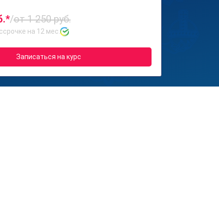
б.*
/
от 1 250 руб.
ссрочке на 12 мес.
Записаться на курс