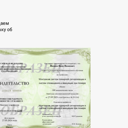
даем
вку об