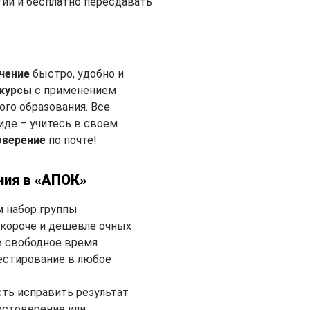
ий и бесплатно пересдавать
чение
быстро, удобно и
-курсы
с применением
го образования. Все
де – учитесь в своем
оверение
по почте!
ния в «АПОК»
 набор группы
короче и дешевле очных
в свободное время
естирование в любое
ть исправить результат
остоверение или