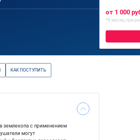
6
от 1 000 ру
*В месяц при ра
Ы
КАК ПОСТУПИТЬ
а землекопа с применением
лушатели могут