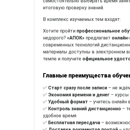
самостоятельно выбирать время занят
итоговую проверку знаний.
В комплекс изучаемых тем входят:
Хотите пройти
профессиональное обу
недорого?
«АПОК»
предлагает
онлайн
современных технологий дистанционно
материалы доступны в электронном ви
темпе и получите
официальное удост
Главные преимущества обуче
✅
Старт сразу после записи
– не ждём
✅
Экономия времени и денег
– курсы 
✅
Удобный формат
– учитесь онлайн 
✅
Контроль знаний дистанционно
– т
удобное время
✅
Бесплатная пересдача
– возможнос
✅
Доставка документов почтой
– уд