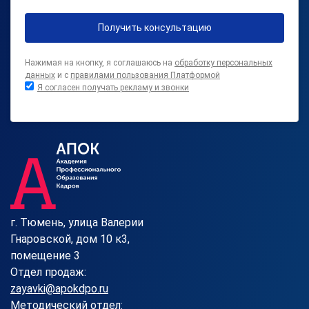
Получить консультацию
Нажимая на кнопку, я соглашаюсь на
обработку персональных
данных
и с
правилами пользования Платформой
Я согласен получать рекламу и звонки
г. Тюмень, улица Валерии
Гнаровской, дом 10 к3,
помещение 3
Отдел продаж:
zayavki@apokdpo.ru
Методический отдел: