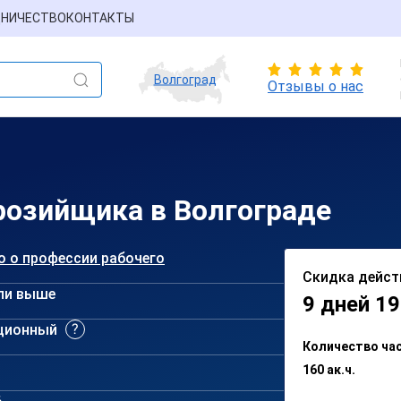
НИЧЕСТВО
КОНТАКТЫ
Волгоград
Отзывы о нас
розийщика в Волгограде
о о профессии рабочего
Скидка дейст
ли выше
9 дней 19
ционный
Количество ча
160 ак.ч.