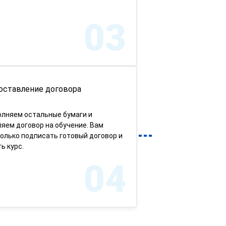
03
оставление договора
олняем остальные бумаги и
яем договор на обучение. Вам
олько подписать готовый договор и
ь курс.
04