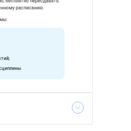
но, бесплатно пересдавать
енному расписанию.
мы:
тий;
исциплины.