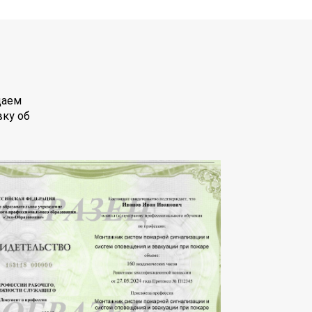
даем
вку об