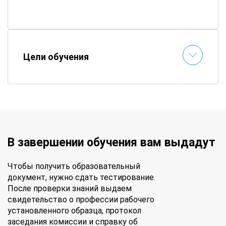
Как проходит обучение?
📚
Электронные материалы
– все пособия
доступны онлайн
Цели обучения
⏱
Гибкий график
– составляете расписание
самостоятельно
📝
Онлайн-тестирование
– сдавайте
экзамены без стресса
✉
Быстрая выдача документов
–
удостоверение придет по почте
В завершении обучения вам выдадут
Чтобы получить образовательный
документ, нужно сдать тестирование.
После проверки знаний выдаем
свидетельство о профессии рабочего
установленного образца, протокол
заседания комиссии и справку об