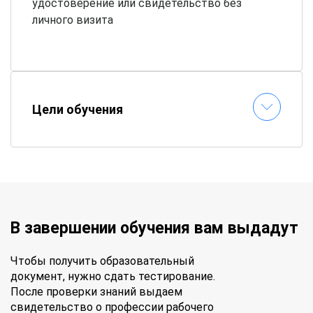
удостоверение или свидетельство без
личного визита
Как проходит обучение?
📚
Электронные материалы
– все пособия
доступны онлайн
Цели обучения
⏱
Гибкий график
– составляете расписание
самостоятельно
📝
Онлайн-тестирование
– сдавайте
экзамены без стресса
✉
Быстрая выдача документов
–
удостоверение придет по почте
В завершении обучения вам выдадут
Чтобы получить образовательный
документ, нужно сдать тестирование.
После проверки знаний выдаем
свидетельство о профессии рабочего