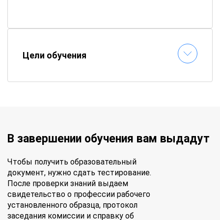
Как проходит обучение?
📚
Электронные материалы
– все пособия
доступны онлайн
Цели обучения
⏱
Гибкий график
– составляете расписание
самостоятельно
📝
Онлайн-тестирование
– сдавайте
экзамены без стресса
✉
Быстрая выдача документов
–
удостоверение придет по почте
В завершении обучения вам выдадут
Чтобы получить образовательный
документ, нужно сдать тестирование.
После проверки знаний выдаем
свидетельство о профессии рабочего
установленного образца, протокол
заседания комиссии и справку об