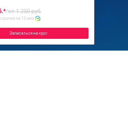
б.*
/
от 1 250 руб.
ссрочке на 12 мес.
Записаться на курс