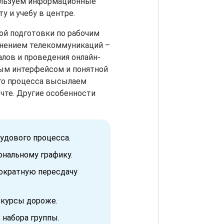
пользуем информационные
у и учебу в центре.
ой подготовки по рабочим
енением телекоммуникаций –
лов и проведения онлайн-
тым интерфейсом и понятной
ого процесса высылаем
чте. Другие особенности
удового процесса.
ональному графику.
нократную пересдачу
 курсы дороже.
 набора группы.