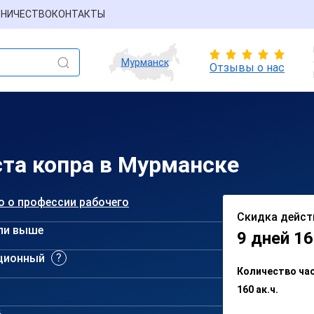
НИЧЕСТВО
КОНТАКТЫ
Мурманск
Отзывы о нас
та копра в Мурманске
о о профессии рабочего
Скидка дейст
ли выше
9 дней 16
ционный
Количество ча
160 ак.ч.