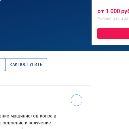
6
от 1 000 ру
*В месяц при ра
Ы
КАК ПОСТУПИТЬ
ение машинистов копра в
е освоение и получение