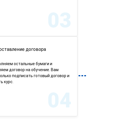
03
оставление договора
олняем остальные бумаги и
яем договор на обучение. Вам
олько подписать готовый договор и
ь курс.
04