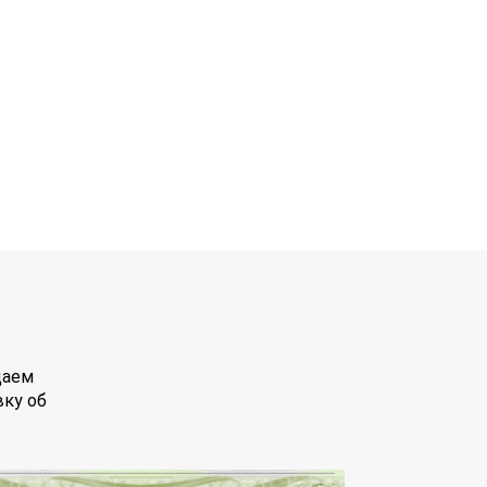
даем
вку об