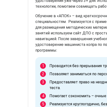
удостоверения уже через 3+ дня. Ис
технологии, помогаем совмещать работ
Обучение в «АПОК» – вид краткосрочн
специальностям. Реализуется с прим
для размещения методических материа
занятий используем сайт ДПО с прос
навигацией. После завершения учебн
удостоверение машиниста копра по по
программы:
Проводится без прерывания тр
Позволяет заниматься по перс
Предоставляет право на неод
теста.
Помогает сэкономить – очные
Реализуется круглогодично, без