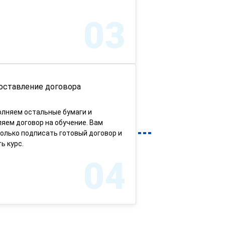
03
оставление договора
олняем остальные бумаги и
яем договор на обучение. Вам
олько подписать готовый договор и
ь курс.
04