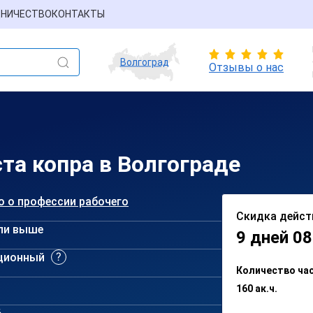
НИЧЕСТВО
КОНТАКТЫ
Волгоград
Отзывы о нас
та копра в Волгограде
о о профессии рабочего
Скидка дейст
ли выше
9 дней 08
ционный
Количество ча
160 ак.ч.