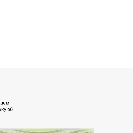
даем
вку об