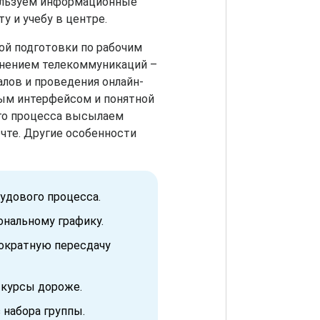
пользуем информационные
у и учебу в центре.
ой подготовки по рабочим
енением телекоммуникаций –
лов и проведения онлайн-
тым интерфейсом и понятной
ого процесса высылаем
чте. Другие особенности
удового процесса.
ональному графику.
нократную пересдачу
 курсы дороже.
 набора группы.