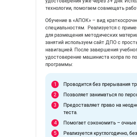
удостоверения уже через 3+ дня. Ис
технологии, помогаем совмещать работ
Обучение в «АПОК» – вид краткосрочн
специальностям. Реализуется с прим
для размещения методических материа
занятий используем сайт ДПО с прос
навигацией. После завершения учебн
удостоверение машиниста копра по по
программы:
Проводится без прерывания тр
Позволяет заниматься по перс
Предоставляет право на неод
теста.
Помогает сэкономить – очные
Реализуется круглогодично, без