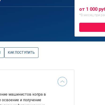
6
от 1 000 ру
*В месяц при ра
Ы
КАК ПОСТУПИТЬ
ение машинистов копра в
е освоение и получение