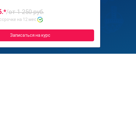
б.*
/
от 1 250 руб.
ссрочке на 12 мес.
Записаться на курс