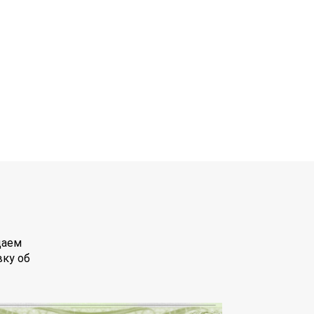
даем
вку об