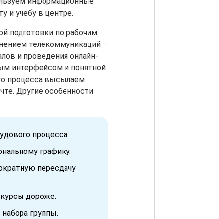
пользуем информационные
у и учебу в центре.
ой подготовки по рабочим
енением телекоммуникаций –
лов и проведения онлайн-
тым интерфейсом и понятной
ого процесса высылаем
чте. Другие особенности
удового процесса.
ональному графику.
нократную пересдачу
 курсы дороже.
 набора группы.