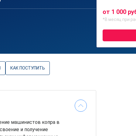
6
от 1 000 ру
*В месяц при ра
Ы
КАК ПОСТУПИТЬ
ение машинистов копра в
освоение и получение