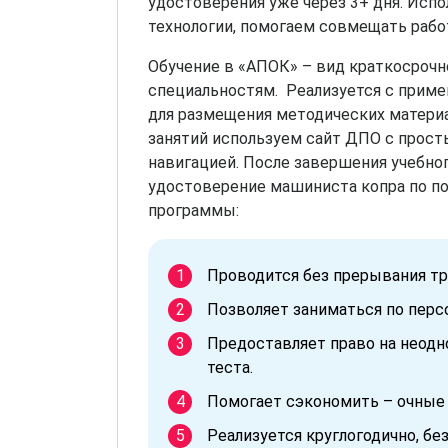
удостоверения уже через 3+ дня. Ис
технологии, помогаем совмещать работ
Обучение в «АПОК» – вид краткосрочн
специальностям. Реализуется с прим
для размещения методических материа
занятий используем сайт ДПО с прос
навигацией. После завершения учебн
удостоверение машиниста копра по по
программы:
Проводится без прерывания тр
Позволяет заниматься по перс
Предоставляет право на неод
теста.
Помогает сэкономить – очные
Реализуется круглогодично, без