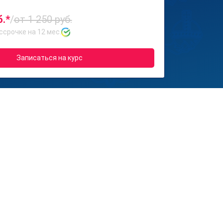
б.*
/
от 1 250 руб.
ссрочке на 12 мес.
Записаться на курс