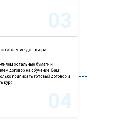
03
оставление договора
олняем остальные бумаги и
яем договор на обучение. Вам
олько подписать готовый договор и
ь курс.
04