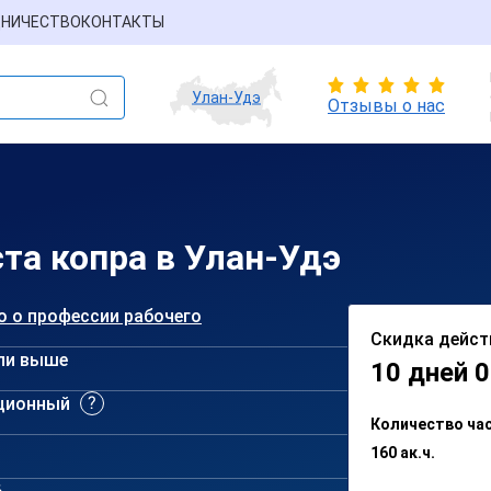
НИЧЕСТВО
КОНТАКТЫ
Улан-Удэ
Отзывы о нас
та копра в Улан-Удэ
о о профессии рабочего
Скидка дейст
ли выше
10 дней 0
ционный
Количество ча
160 ак.ч.