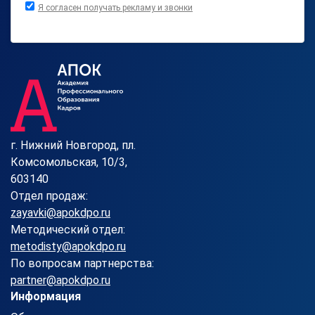
Я согласен получать рекламу и звонки
г. Нижний Новгород, пл.
Комсомольская, 10/3,
603140
Отдел продаж:
zayavki@apokdpo.ru
Методический отдел:
metodisty@apokdpo.ru
По вопросам партнерства:
partner@apokdpo.ru
Информация