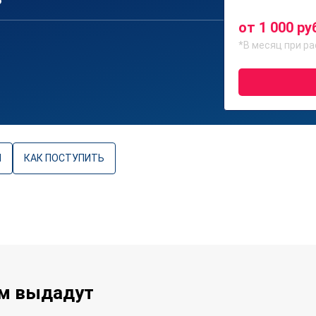
6
от 1 000 ру
*В месяц при ра
Ы
КАК ПОСТУПИТЬ
ам выдадут