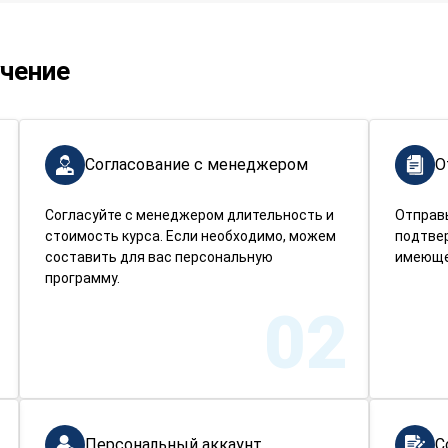
учение
Согласование с менеджером
О
Согласуйте с менеджером длительность и
Отправ
стоимость курса. Если необходимо, можем
подтве
составить для вас персональную
имеюще
программу.
02
Персональный аккаунт
С