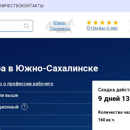
НИЧЕСТВО
КОНТАКТЫ
Южно-
Отзывы о нас
Сахалинск
ра в Южно-Сахалинске
о о профессии рабочего
Скидка дейст
ли выше
9 дней 13
ционный
Количество ча
160 ак.ч.