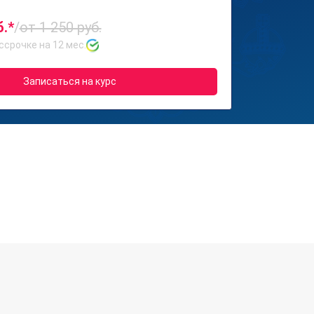
б.*
/
от 1 250 руб.
ссрочке на 12 мес.
Записаться на курс