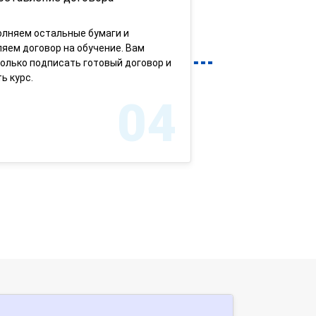
олняем остальные бумаги и
яем договор на обучение. Вам
олько подписать готовый договор и
ь курс.
04