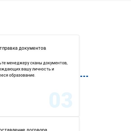
тправка документов
ьте менеджеру сканы документов,
рждающих вашу личность и
еся образование.
03
оставление договора