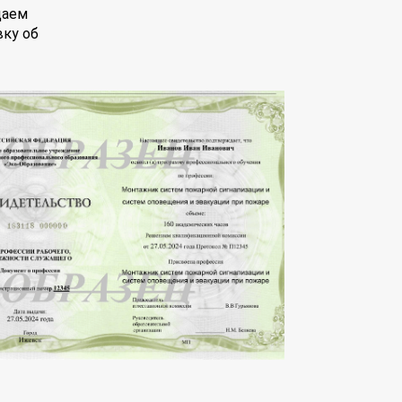
даем
вку об