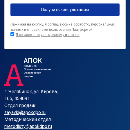
Получить консультацию
Нажимая на кнопку, я соглашаюсь на
обработку персональных
данных
и с
правилами пользования Платформой
Я согласен получать рекламу и звонки
г. Челябинск, ул. Кирова,
165, 454091
Отдел продаж:
zayavki@apokdpo.ru
Методический отдел:
metodisty@apokdpo.ru