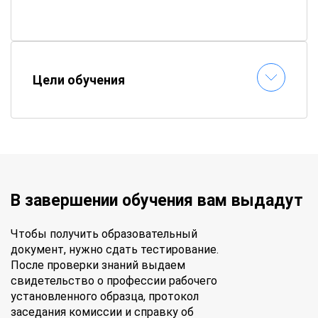
Как проходит обучение?
📚
Электронные материалы
– все пособия
Цели обучения
доступны онлайн
⏱
Гибкий график
– составляете расписание
самостоятельно
📝
Онлайн-тестирование
– сдавайте
экзамены без стресса
✉
Быстрая выдача документов
–
удостоверение придет по почте
В завершении обучения вам выдадут
Получите профессинальные знания и
документы гособразца – обучайтесь в
Чтобы получить образовательный
«АПОК» без отрыва от работы!
документ, нужно сдать тестирование.
После проверки знаний выдаем
свидетельство о профессии рабочего
установленного образца, протокол
заседания комиссии и справку об