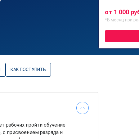
6
от 1 000 ру
*В месяц при ра
Ы
КАК ПОСТУПИТЬ
т рабочих пройти обучение
, с присвоением разряда и