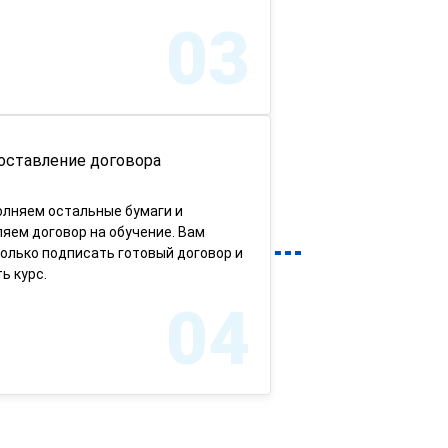
03
оставление договора
олняем остальные бумаги и
яем договор на обучение. Вам
олько подписать готовый договор и
ь курс.
04