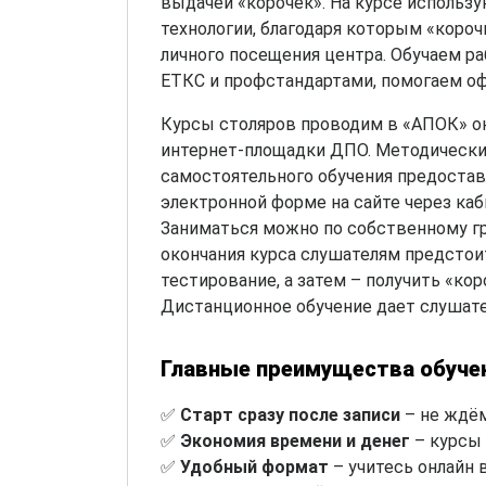
выдачей «корочек». На курсе исполь
технологии, благодаря которым «короч
личного посещения центра. Обучаем ра
ЕТКС и профстандартами, помогаем оф
Курсы столяров проводим в «АПОК» он
интернет-площадки ДПО. Методически
самостоятельного обучения предоста
электронной форме на сайте через каб
Заниматься можно по собственному гр
окончания курса слушателям предстои
тестирование, а затем – получить «кор
Дистанционное обучение дает слушат
Главные преимущества обуче
✅
Старт сразу после записи
– не ждём
✅
Экономия времени и денег
– курсы 
✅
Удобный формат
– учитесь онлайн 