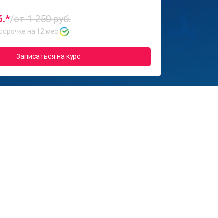
б.*
/
от 1 250 руб.
ссрочке на 12 мес.
Записаться на курс