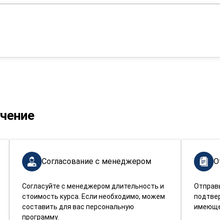
учение
Согласование с менеджером
О
Согласуйте с менеджером длительность и
Отправ
стоимость курса. Если необходимо, можем
подтве
составить для вас персональную
имеюще
программу.