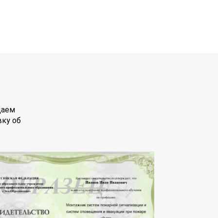
даем
вку об