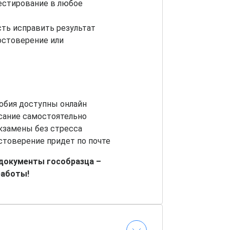
естирование в любое
ть исправить результат
остоверение или
обия доступны онлайн
сание самостоятельно
кзамены без стресса
стоверение придет по почте
 документы гособразца –
работы!