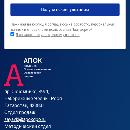
Получить консультацию
Нажимая на кнопку, я соглашаюсь на
обработку персональных
данных
и с
правилами пользования Платформой
Я согласен получать рекламу и звонки
пр. Сююмбике, 49/1,
Набережные Челны, Респ.
Татарстан, 423831
Отдел продаж:
zayavki@apokdpo.ru
Методический отдел: