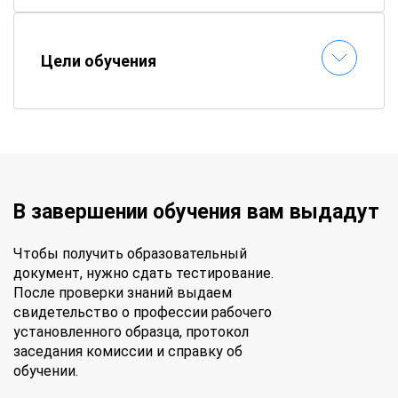
Как проходит обучение?
📚
Электронные материалы
– все пособия
Цели обучения
доступны онлайн
⏱
Гибкий график
– составляете расписание
самостоятельно
📝
Онлайн-тестирование
– сдавайте
экзамены без стресса
✉
Быстрая выдача документов
–
удостоверение придет по почте
В завершении обучения вам выдадут
Получите профессинальные знания и
документы гособразца – обучайтесь в
Чтобы получить образовательный
«АПОК» без отрыва от работы!
документ, нужно сдать тестирование.
После проверки знаний выдаем
свидетельство о профессии рабочего
установленного образца, протокол
заседания комиссии и справку об
обучении.