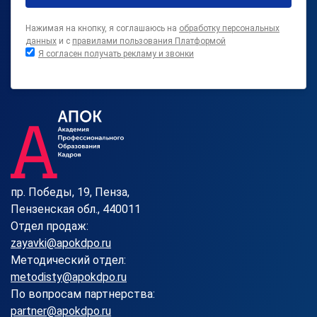
Нажимая на кнопку, я соглашаюсь на
обработку персональных
данных
и с
правилами пользования Платформой
Я согласен получать рекламу и звонки
пр. Победы, 19, Пенза,
Пензенская обл., 440011
Отдел продаж:
zayavki@apokdpo.ru
Методический отдел:
metodisty@apokdpo.ru
По вопросам партнерства:
partner@apokdpo.ru