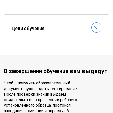
Как проходит обучение?
📚
Электронные материалы
– все пособия
Цели обучения
доступны онлайн
⏱
Гибкий график
– составляете расписание
самостоятельно
📝
Онлайн-тестирование
– сдавайте
экзамены без стресса
✉
Быстрая выдача документов
–
удостоверение придет по почте
В завершении обучения вам выдадут
Получите профессинальные знания и
документы гособразца – обучайтесь в
Чтобы получить образовательный
«АПОК» без отрыва от работы!
документ, нужно сдать тестирование.
После проверки знаний выдаем
свидетельство о профессии рабочего
установленного образца, протокол
заседания комиссии и справку об