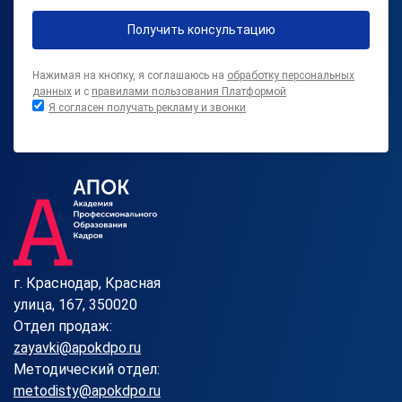
Получить консультацию
Нажимая на кнопку, я соглашаюсь на
обработку персональных
данных
и с
правилами пользования Платформой
Я согласен получать рекламу и звонки
г. Краснодар, Красная
улица, 167, 350020
Отдел продаж:
zayavki@apokdpo.ru
Методический отдел:
metodisty@apokdpo.ru