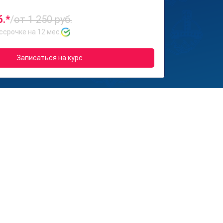
б.*
/
от 1 250 руб.
ссрочке на 12 мес.
Записаться на курс