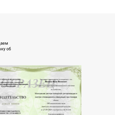
даем
вку об