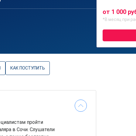
6
от 1 000 ру
*В месяц при ра
Ы
КАК ПОСТУПИТЬ
ециалистам пройти
ляра в Сочи. Слушатели