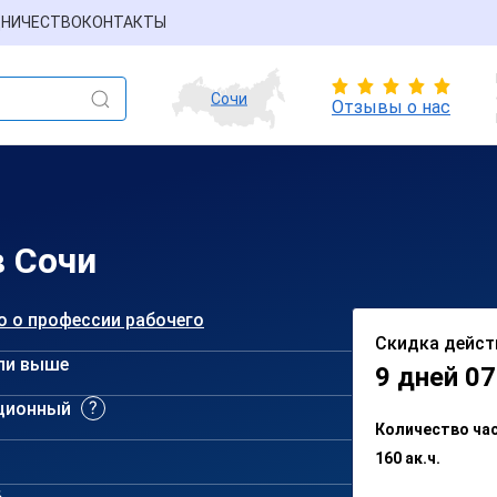
НИЧЕСТВО
КОНТАКТЫ
Сочи
Отзывы о нас
в Сочи
о о профессии рабочего
Скидка дейст
ли выше
9 дней 07
ционный
Количество ча
160 ак.ч.