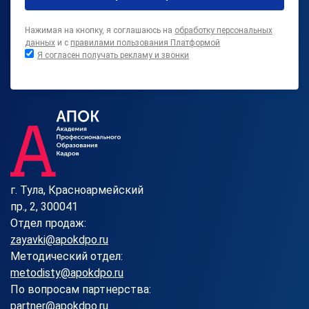
Нажимая на кнопку, я соглашаюсь на
обработку персональных
данных
и с
правилами пользования Платформой
Я согласен получать рекламу и звонки
г. Тула, Красноармейский
пр., 2, 300041
Отдел продаж:
zayavki@apokdpo.ru
Методический отдел:
metodisty@apokdpo.ru
По вопросам партнерства:
partner@apokdpo.ru