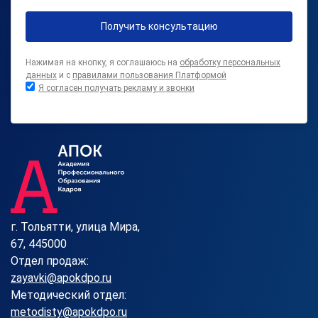
Получить консультацию
Нажимая на кнопку, я соглашаюсь на
обработку персональных
данных
и с
правилами пользования Платформой
Я согласен получать рекламу и звонки
г. Тольятти, улица Мира,
67, 445000
Отдел продаж:
zayavki@apokdpo.ru
Методический отдел:
metodisty@apokdpo.ru