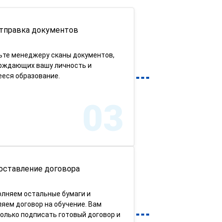
тправка документов
ьте менеджеру сканы документов,
рждающих вашу личность и
еся образование.
03
оставление договора
олняем остальные бумаги и
яем договор на обучение. Вам
олько подписать готовый договор и