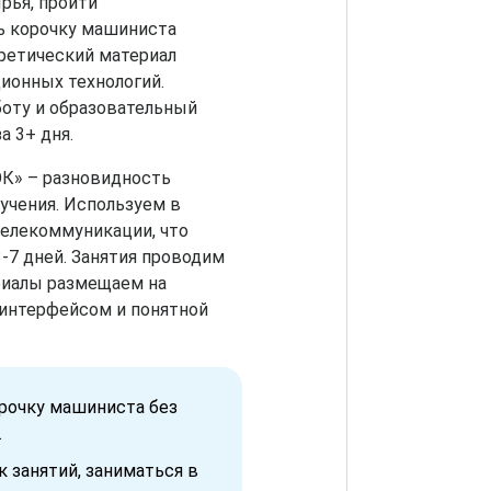
рья, пройти
ь корочку машиниста
ретический материал
ионных технологий.
оту и образовательный
а 3+ дня.
ОК» – разновидность
учения. Используем в
телекоммуникации, что
-7 дней. Занятия проводим
риалы размещаем на
интерфейсом и понятной
орочку машиниста без
.
 занятий, заниматься в