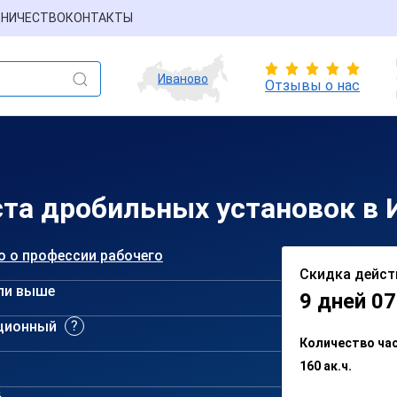
НИЧЕСТВО
КОНТАКТЫ
Иваново
Отзывы о нас
та дробильных установок в 
о о профессии рабочего
Скидка дейст
ли выше
9 дней 07
ционный
Количество ча
160 ак.ч.