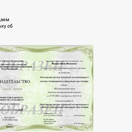
даем
вку об