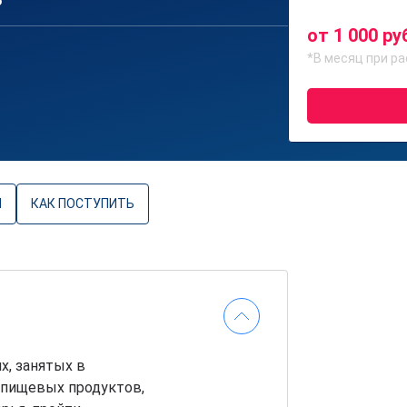
6
от 1 000 ру
*В месяц при ра
Ы
КАК ПОСТУПИТЬ
х, занятых в
 пищевых продуктов,