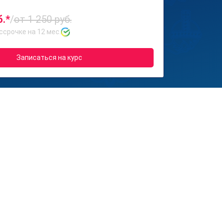
б.*
/
от 1 250 руб.
ссрочке на 12 мес.
Записаться на курс