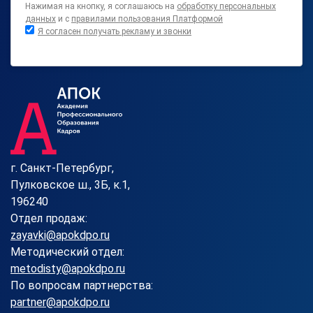
Нажимая на кнопку, я соглашаюсь на
обработку персональных
данных
и с
правилами пользования Платформой
Я согласен получать рекламу и звонки
г. Санкт-Петербург,
Пулковское ш., 3Б, к.1,
196240
Отдел продаж:
zayavki@apokdpo.ru
Методический отдел:
metodisty@apokdpo.ru
По вопросам партнерства:
partner@apokdpo.ru