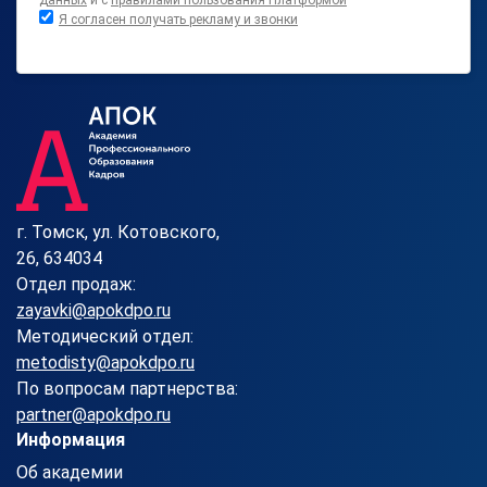
данных
и с
правилами пользования Платформой
Я согласен получать рекламу и звонки
г. Томск, ул. Котовского,
26, 634034
Отдел продаж:
zayavki@apokdpo.ru
Методический отдел:
metodisty@apokdpo.ru
По вопросам партнерства:
partner@apokdpo.ru
Информация
Об академии