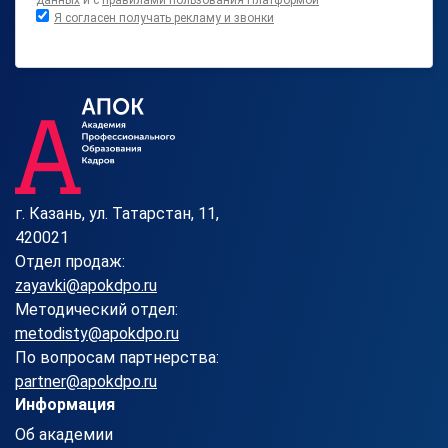
данных
и с
правилами пользования Платформой
Я согласен получать рекламу и звонки
г. Казань, ул. Татарстан, 11,
420021
Отдел продаж:
zayavki@apokdpo.ru
Методический отдел:
metodisty@apokdpo.ru
По вопросам партнерства:
partner@apokdpo.ru
Информация
Об академии